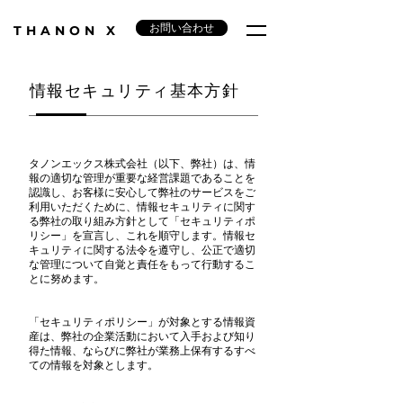
お問い合わせ
​THANON X
情報セキュリティ基本方針
タノンエックス株式会社（以下、弊社）は、情
報の適切な管理が重要な経営課題であることを
認識し、お客様に安心して弊社のサービスをご
利用いただくために、情報セキュリティに関す
る弊社の取り組み方針として「セキュリティポ
リシー」を宣言し、これを順守します。情報セ
キュリティに関する法令を遵守し、公正で適切
な管理について自覚と責任をもって行動するこ
とに努めます。
「セキュリティポリシー」が対象とする情報資
産は、弊社の企業活動において入手および知り
得た情報、ならびに弊社が業務上保有するすべ
ての情報を対象とします。​