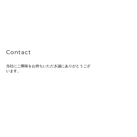
Contact
当社にご興味をお持ちいただき誠にありがとうござ
います。
下記、フォームにて必要事項ご記入の上、送信して
ください。弊社担当よりご連絡差し上げます。
内容によってはご返信しかねるものもございますの
で、予めご了承ください。
企業名
メールアドレス