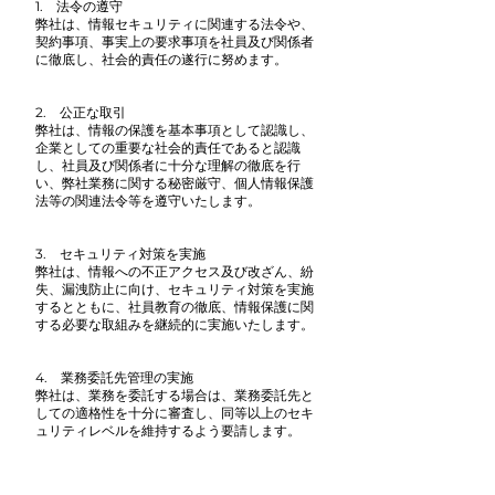
1. 法令の遵守
弊社は、情報セキュリティに関連する法令や、
契約事項、事実上の要求事項を社員及び関係者
に徹底し、社会的責任の遂行に努めます。
2. 公正な取引
弊社は、情報の保護を基本事項として認識し、
企業としての重要な社会的責任であると認識
し、社員及び関係者に十分な理解の徹底を行
い、弊社業務に関する秘密厳守、個人情報保護
法等の関連法令等を遵守いたします。
3. セキュリティ対策を実施
弊社は、情報への不正アクセス及び改ざん、紛
失、漏洩防止に向け、セキュリティ対策を実施
するとともに、社員教育の徹底、情報保護に関
する必要な取組みを継続的に実施いたします。
4. 業務委託先管理の実施
弊社は、業務を委託する場合は、業務委託先と
しての適格性を十分に審査し、同等以上のセキ
ュリティレベルを維持するよう要請します。